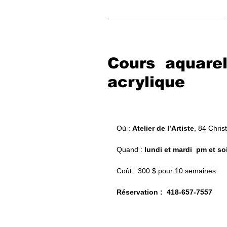
TRUONG CHANH TRUNG
Cours aquarell
acrylique
Où : 
Atelier de l’Artiste
, 84 Chri
Quand : 
lundi et mardi  pm et so
Coût : 300 $ pour 10 semaines 
Réservation :  418-657-7557