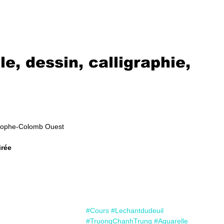
Accueil
L'a
e, dessin, calligraphie,
stophe-Colomb Ouest 
irée
#Cours
#Lechantdudeuil
#TruongChanhTrung
#Aquarelle